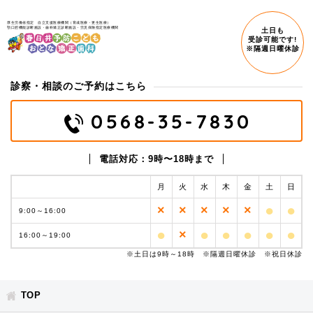
厚生労働省指定 自立支援医療機関（育成医療・更生医療）
顎口腔機能診断施設・歯科矯正診断施設・労災保険指定医療機関
土日も
受診可能です!
※隔週日曜休診
診察・相談のご予約はこちら
0568-35-7830
電話対応：9時〜18時まで
月
火
水
木
金
土
日
●
●
×
×
×
×
×
9:00～
16:00
●
●
●
●
●
●
×
16:00～
19:00
※土日は9時～18時 ※隔週日曜休診 ※祝日休診
TOP