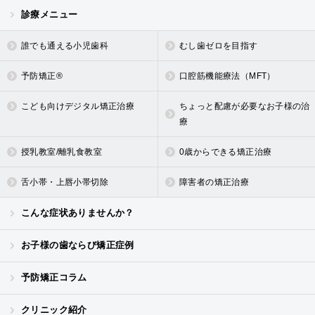
診療メニュー
誰でも通える小児歯科
むし歯ゼロを目指す
予防矯正®
口腔筋機能療法（MFT）
こども向けデジタル矯正治療
ちょっと配慮が必要なお子様の治
療
授乳教室/離乳食教室
0歳からできる矯正治療
舌小帯・上唇小帯切除
障害者の矯正治療
こんな症状ありませんか？
お子様の歯ならび矯正症例
予防矯正コラム
クリニック紹介