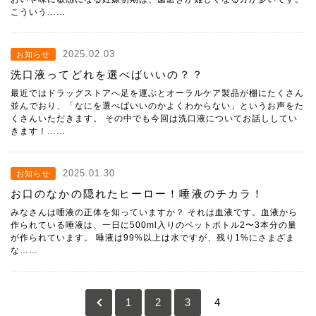
こういう……
2025.02.03
お知らせ
洗口液ってどれを選べばいいの？？
最近ではドラッグストアへ足を運ぶとオーラルケア製品が棚にたくさん
並んでおり、「なにを選べばいいのかよくわからない」というお声をた
くさんいただきます。 その中でも今回は洗口液についてお話ししてい
きます！……
2025.01.30
お知らせ
お口のなかの隠れたヒーロー！唾液のチカラ！
みなさんは唾液の正体を知っていますか？ それは血液です。血液から
作られている唾液は、一日に500ml入りのペットボトル2〜3本分の量
が作られています。 唾液は99%以上は水ですが、残り1%にさまざま
な……
<
1
2
3
4