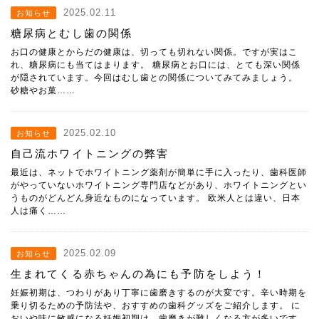
2025.02.11
お知らせ
糖尿病とむし歯の関係
お口の健康とからだの健康は、切っても切れない関係。ですが実はこ
れ、糖尿病にも当てはまります。 糖尿病とお口には、とても深い関係
が隠されています。今回はむし歯との関係についてみてみましょう。
砂糖やお菓……
2025.02.10
お知らせ
自己流ホワイトニングの弊害
最近は、ネットでホワイトニング薬剤が簡単に手に入ったり、歯科医師
がやっていないホワイトニング専門店などがあり、ホワイトニングとい
うものがどんどん身近なものになっています。 欧米人とは違い、日本
人は痛く……
2025.02.09
お知らせ
生まれてくる赤ちゃんの為にも予防をしよう！
妊娠初期は、つわりがあり丁寧に歯磨きするのが大変です。辛い時期を
乗り切るための予防法や、おすすめの歯科グッズをご紹介します。 に
おいや味に敏感になる妊娠初期は、歯磨きが難しくなる方が多いです。