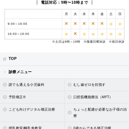
電話対応：9時〜18時まで
月
火
水
木
金
土
日
●
●
×
×
×
×
×
9:00～
16:00
●
●
●
●
●
●
×
16:00～
19:00
※土日は9時～18時 ※隔週日曜休診 ※祝日休診
TOP
診療メニュー
誰でも通える小児歯科
むし歯ゼロを目指す
予防矯正®
口腔筋機能療法（MFT）
こども向けデジタル矯正治療
ちょっと配慮が必要なお子様の治
療
授乳教室/離乳食教室
0歳からできる矯正治療