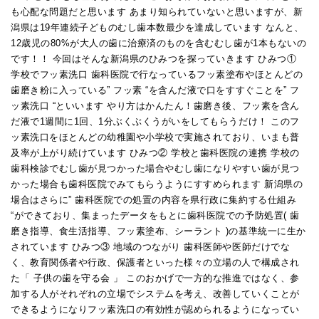
も心配な問題だと思います あまり知られていないと思いますが、新
潟県は19年連続子どものむし歯本数最少を達成しています なんと、
12歳児の80%が大人の歯に治療済のものを含むむし歯が1本もないの
です！！ 今回はそんな新潟県のひみつを探っていきます ひみつ①
学校でフッ素洗口 歯科医院で行なっているフッ素塗布やほとんどの
歯磨き粉に入っている” フッ素 “を含んだ液で口をすすぐことを” フ
ッ素洗口 “といいます やり方はかんたん！歯磨き後、フッ素を含ん
だ液で1週間に1回、1分ぶくぶくうがいをしてもらうだけ！ このフ
ッ素洗口をほとんどの幼稚園や小学校で実施されており、いまも普
及率が上がり続けています ひみつ② 学校と歯科医院の連携 学校の
歯科検診でむし歯が見つかった場合やむし歯になりやすい歯が見つ
かった場合も歯科医院でみてもらうようにすすめられます 新潟県の
場合はさらに” 歯科医院での処置の内容を県行政に集約する仕組み
“ができており、集まったデータをもとに歯科医院での予防処置( 歯
磨き指導、食生活指導、フッ素塗布、シーラント )の基準統一に生か
されています ひみつ③ 地域のつながり 歯科医師や医師だけでな
く、教育関係者や行政、保護者といった様々の立場の人で構成され
た「 子供の歯を守る会 」 このおかげで一方的な推進ではなく、参
加する人がそれぞれの立場でシステムを考え、改善していくことが
できるようになりフッ素洗口の有効性が認められるようになってい