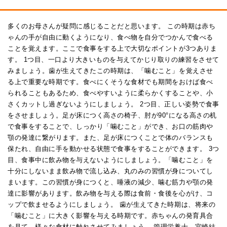
多くのお母さんが疑問に感じることだと思います。 この時期は赤ち
ゃんの手が自由に動くようになり、食べ物を自分でつかんで食べる
ことを覚えます。ここで食事をする上で大切なポイントが3つありま
す。 1つ目、一口より大きいものを与えてかじり取りの練習をさせて
みましょう。歯が生えてきたこの時期は、「噛むこと」を覚えさせ
る上で重要な時期です。食べにくそうな食材でも期間をおけば食べ
られることもあるため、食べやすいように柔らかくすることや、小
さくカットし過ぎないようにしましょう。 2つ目、正しい姿勢で食事
をさせましょう。足が床につく高さの椅子、肘が90°になる高さの机
で食事をすることで、しっかり「噛むこと」ができ、お口の筋肉や
顎の発達に繋がります。また、足が床につくことで体のバランスも
保たれ、自由に手を動かせる状態で食事をすることができます。 3つ
目、食事中に飲み物を与えないようにしましょう。「噛むこと」を
十分にしないまま飲み物で流し込み、丸のみの習慣が身についてし
まいます。この習慣が身につくと、唾液の減少、噛む筋力や顎の発
達に影響があります。飲み物を与える際は食前・食後を心がけ、コ
ップで飲ませるようにしましょう。 歯が生えてきた時期は、将来の
「噛むこと」に大きく影響を与える時期です。赤ちゃんの発育具合
を見て、様々な食材に触れさせてみましょう。 管理栄養士 宮崎結