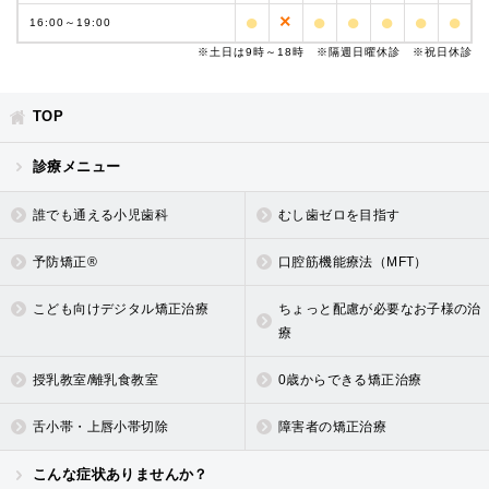
●
●
●
●
●
●
×
16:00～
19:00
※土日は9時～18時 ※隔週日曜休診 ※祝日休診
TOP
診療メニュー
誰でも通える小児歯科
むし歯ゼロを目指す
予防矯正®
口腔筋機能療法（MFT）
こども向けデジタル矯正治療
ちょっと配慮が必要なお子様の治
療
授乳教室/離乳食教室
0歳からできる矯正治療
舌小帯・上唇小帯切除
障害者の矯正治療
こんな症状ありませんか？