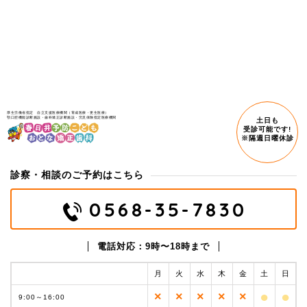
厚生労働省指定 自立支援医療機関（育成医療・更生医療）
顎口腔機能診断施設・歯科矯正診断施設・労災保険指定医療機関
土日も
受診可能です!
※隔週日曜休診
診察・相談のご予約はこちら
0568-35-7830
電話対応：9時〜18時まで
月
火
水
木
金
土
日
●
●
×
×
×
×
×
9:00～
16:00