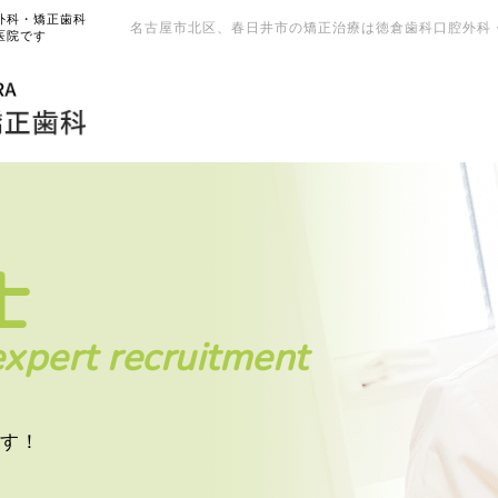
外科・矯正歯科
名古屋市北区、春日井市の矯正治療は徳倉歯科口腔外科
医院です
士
xpert recruitment
す！