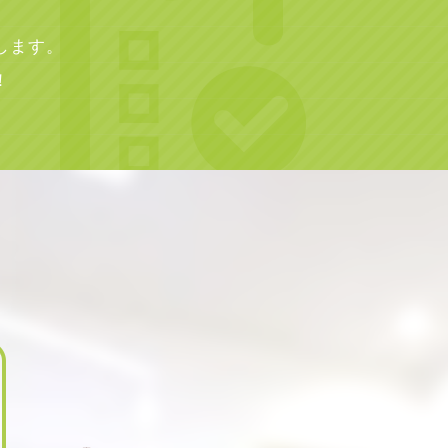
します。
！