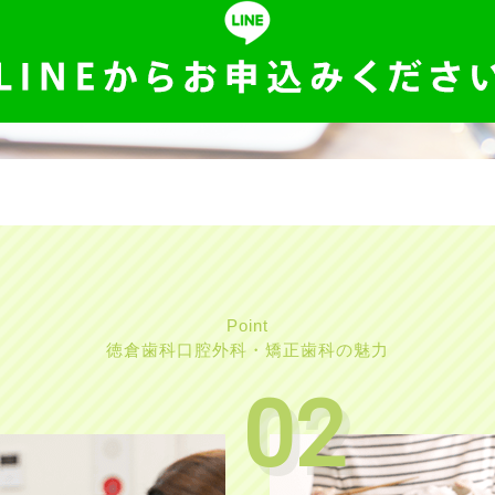
Point
徳倉歯科口腔外科・
矯正歯科の魅力
02